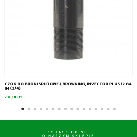
CZOK DO BRONI ŚRUTOWEJ, BROWNING, INVECTOR PLUS 12 GA
IM (3/4)
Cena
230,00 zł
ZOBACZ OPINIE
O NASZYM SKLEPIE