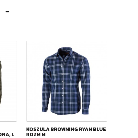
:
KOSZULA BROWNING RYAN BLUE
LONG-SL
ONA, L
ROZM M
BROWNIN