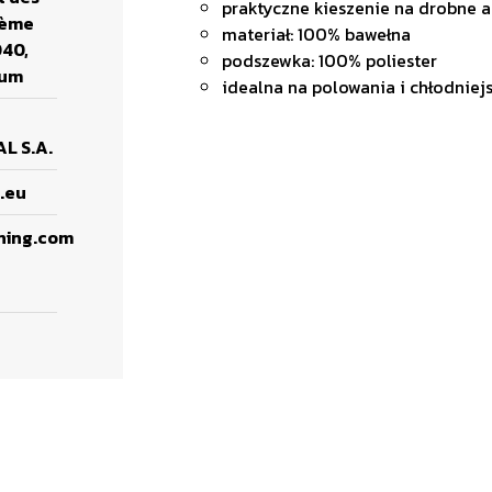
praktyczne kieszenie na drobne a
3ème
materiał: 100% bawełna
040,
podszewka: 100% poliester
ium
idealna na polowania i chłodniej
L S.A.
.eu
ning.com