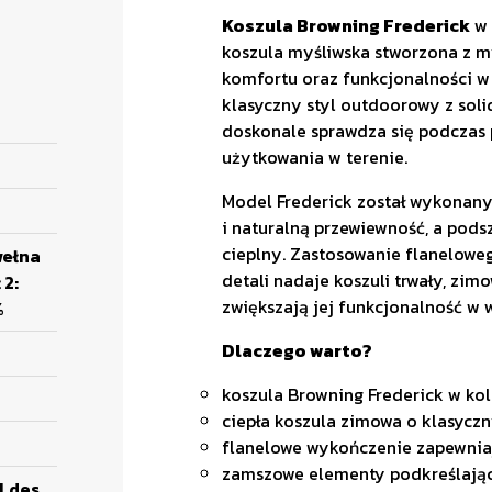
Koszula Browning Frederick
w 
koszula myśliwska stworzona z 
komfortu oraz funkcjonalności w
klasyczny styl outdoorowy z so
doskonale sprawdza się podczas
użytkowania w terenie.
Model Frederick został wykonan
i naturalną przewiewność, a pods
cieplny. Zastosowanie flanelow
wełna
detali nadaje koszuli trwały, zim
 2:
zwiększają jej funkcjonalność w
%
Dlaczego warto?
koszula Browning Frederick w k
ciepła koszula zimowa o klasycz
flanelowe wykończenie zapewnia
zamszowe elementy podkreślając
l des