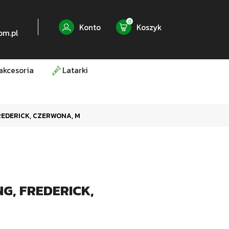
0
Konto
Koszyk
om.pl
akcesoria
Latarki
REDERICK, CZERWONA, M
G, FREDERICK,