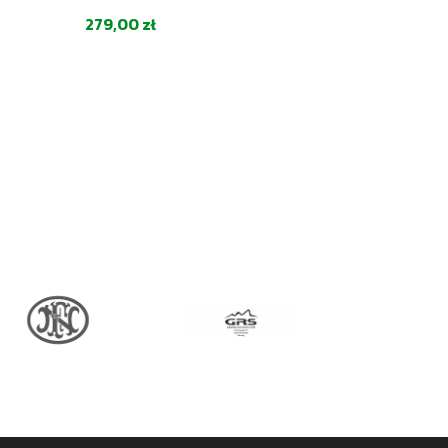
NIEBIESK
Cena
279,00 zł
Cena
130,00 zł