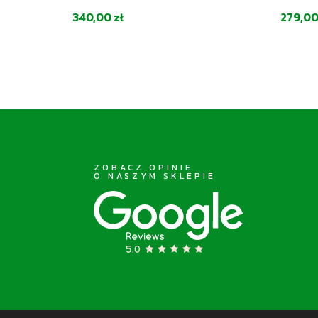
Cena
Cena
340,00 zł
279,00
ZOBACZ OPINIE
O NASZYM SKLEPIE