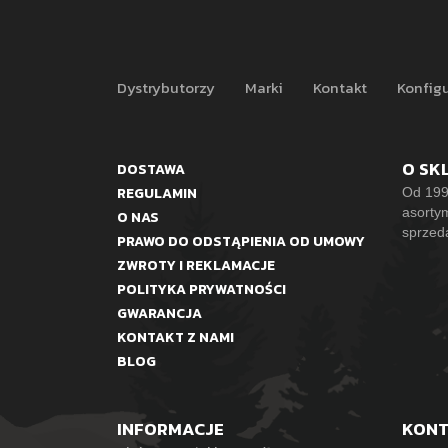
Dystrybutorzy
Marki
Kontakt
Konfigu
O SK
DOSTAWA
REGULAMIN
Od 199
asorty
O NAS
sprzed
PRAWO DO ODSTĄPIENIA OD UMOWY
ZWROTY I REKLAMACJE
POLITYKA PRYWATNOŚCI
GWARANCJA
KONTAKT Z NAMI
BLOG
INFORMACJE
KON