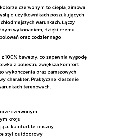
kolorze czerwonym to ciepła, zimowa
myślą o użytkownikach poszukujących
 chłodniejszych warunkach. Łączy
lidnym wykonaniem, dzięki czemu
 polowań oraz codziennego
y z 100% bawełny, co zapewnia wygodę
zewka z poliestru zwiększa komfort
ego wykończenia oraz zamszowych
owy charakter. Praktyczne kieszenie
 warunkach terenowych.
olorze czerwonym
nym kroju
jące komfort termiczny
e styl outdoorowy