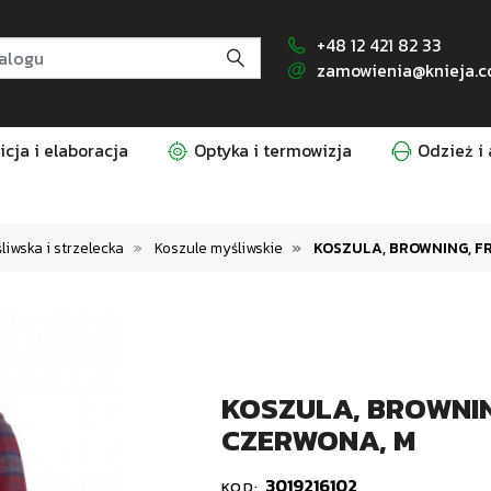
+48 12 421 82 33
zamowienia@knieja.c
cja i elaboracja
Optyka i termowizja
Odzież i 
iwska i strzelecka
Koszule myśliwskie
KOSZULA, BROWNING, F
KOSZULA, BROWNIN
CZERWONA, M
3019216102
KOD: