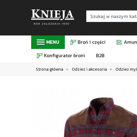
MENU
Broń i części
Amuni
Konfigurator broni
B2B
Strona główna
Odzież i akcesoria
Odzież myśl