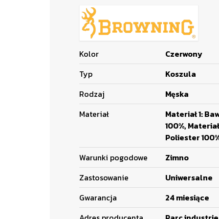
Kolor
Czerwony
Typ
Koszula
Rodzaj
Męska
Materiał
Materiał 1: Ba
100%, Materiał
Poliester 100
Warunki pogodowe
Zimno
Zastosowanie
Uniwersalne
Gwarancja
24 miesiące
Adres producenta
Parc industrie