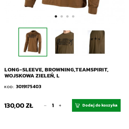
LONG-SLEEVE, BROWNING,TEAMSPIRIT,
WOJSKOWA ZIELEŃ, L
3019175403
KOD:
130,00 ZŁ
-
+
Dodaj do koszyka