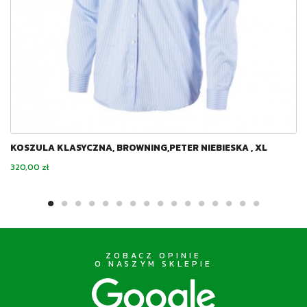
KOSZULA KLASYCZNA, BROWNING,PETER NIEBIESKA , XL
Cena
320,00 zł
ZOBACZ OPINIE
O NASZYM SKLEPIE