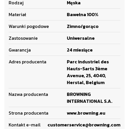
Rodzaj
Męska
Materiał
Bawełna 100%
Warunki pogodowe
Zimno/gorąco
Zastosowanie
Uniwersalne
Gwarancja
24 miesiące
Adres producenta
Parc industriel des
Hauts-Sarts 3ème
Avenue, 25, 4040,
Herstal, Belgium
Nazwa producenta
BROWNING
INTERNATIONAL S.A.
Strona producenta
www.browning.eu
Kontakt e-mail
customerservice@browning.com