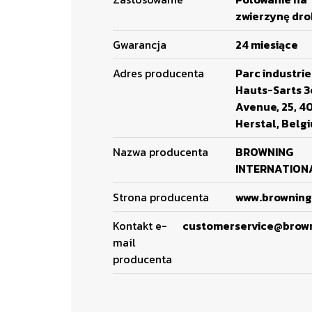
zwierzynę dr
Gwarancja
24 miesiące
Adres producenta
Parc industrie
Hauts-Sarts 
Avenue, 25, 4
Herstal, Belg
Nazwa producenta
BROWNING
INTERNATIONA
Strona producenta
www.browning
Kontakt e-
customerservice@brow
mail
producenta