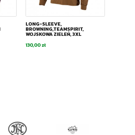
LONG-SLEEVE,
LONG-SL
M
BROWNING,TEAMSPIRIT,
BROWNIN
WOJSKOWA ZIELEŃ, 3XL
WOJSKOW
Cena
Cena
130,00 zł
130,00 zł