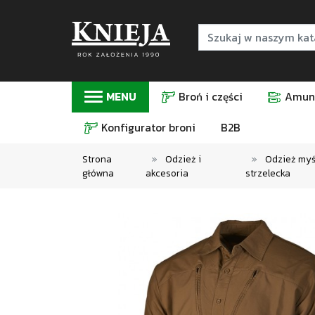
MENU
Broń i części
Amuni
Konfigurator broni
B2B
Strona
Odzież i
Odzież myśl
główna
akcesoria
strzelecka