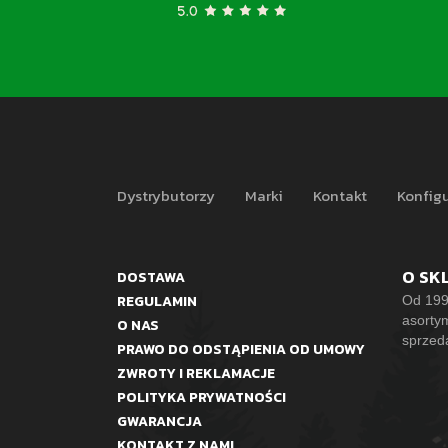
Dystrybutorzy
Marki
Kontakt
Konfigu
O SK
DOSTAWA
REGULAMIN
Od 199
asorty
O NAS
sprzed
PRAWO DO ODSTĄPIENIA OD UMOWY
ZWROTY I REKLAMACJE
POLITYKA PRYWATNOŚCI
GWARANCJA
KONTAKT Z NAMI