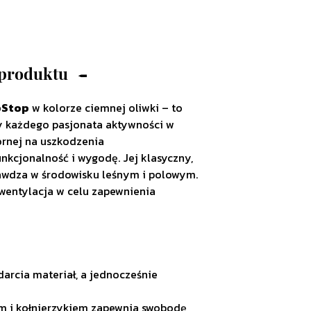
 produktu
pStop
w kolorze ciemnej oliwki – to
y każdego pasjonata aktywności w
ornej na uszkodzenia
unkcjonalność i wygodę. Jej klasyczny,
rawdza w środowisku leśnym i polowym.
 wentylacja w celu zapewnienia
darcia materiał, a jednocześnie
em i kołnierzykiem zapewnia swobodę