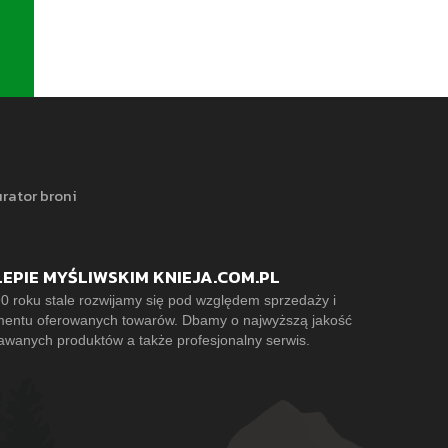
rator broni
LEPIE MYŚLIWSKIM KNIEJA.COM.PL
0 roku stale rozwijamy się pod względem sprzedaży i
mentu oferowanych towarów. Dbamy o najwyższą jakość
awanych produktów a także profesjonalny serwis.