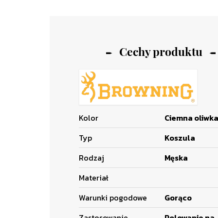
Cechy produktu
Kolor
Ciemna oliwk
Typ
Koszula
Rodzaj
Męska
Materiał
Warunki pogodowe
Gorąco
Zastosowanie
Polowanie na