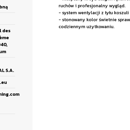
ruchów i profesjonalny wygląd.
obną
- system wentylacji z tyłu koszuli
- stonowany kolor świetnie sprawd
codziennym użytkowaniu.
l des
3ème
040,
ium
L S.A.
.eu
ning.com