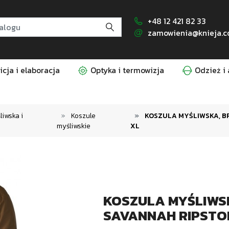
+48 12 421 82 33
zamowienia@knieja.c
cja i elaboracja
Optyka i termowizja
Odzież i 
iwska i
Koszule
KOSZULA MYŚLIWSKA, BR
myśliwskie
XL
KOSZULA MYŚLIWS
SAVANNAH RIPSTOP