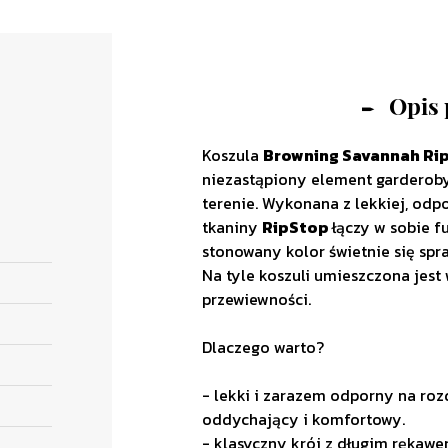
Opis
Koszula
Browning Savannah Ri
niezastąpiony element garderob
terenie. Wykonana z lekkiej, odp
tkaniny
RipStop
łączy w sobie f
a
stonowany kolor świetnie się sp
Na tyle koszuli umieszczona jest
przewiewności.
Dlaczego warto?
- lekki i zarazem odporny na roz
oddychający i komfortowy.
- klasyczny krój z długim rękaw