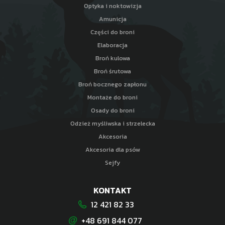
Optyka i noktowizja
Amunicja
Części do broni
Elaboracja
Broń kulowa
Broń śrutowa
Broń bocznego zapłonu
Montaże do broni
Osady do broni
Odzież myśliwska i strzelecka
Akcesoria
Akcesoria dla psów
Sejfy
KONTAKT
12 421 82 33
+48 691 844 077