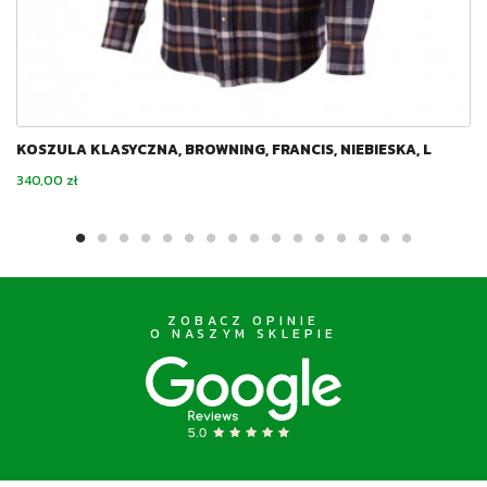
KOSZULA KLASYCZNA, BROWNING, FRANCIS, NIEBIESKA, L
Cena
340,00 zł
ZOBACZ OPINIE
O NASZYM SKLEPIE