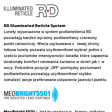
RD Illuminated Reticle System
Lunety wyposażone w system podświetlenia RD
posiadają bardzo wyraźny podświetlany czerwony
punkt celowniczy. Wieża usytuowana z lewej strony
tubusa lunety pozwala użytkownikowi wybrać jedno z
sześciu poziomów intensywności światła, które zapewnia
doskonały komfort celowania zarówno w dzień jak i w
nocy. Pośrednie pozycje „OFF” pomiędzy poziomami
podświetlenia pozwalają użytkownikowi szybko
odnaleźć swoje preferowane ustawienie jasności punktu.
MeoBright 5501
- Jest to wiodąca w branży, unikalna,