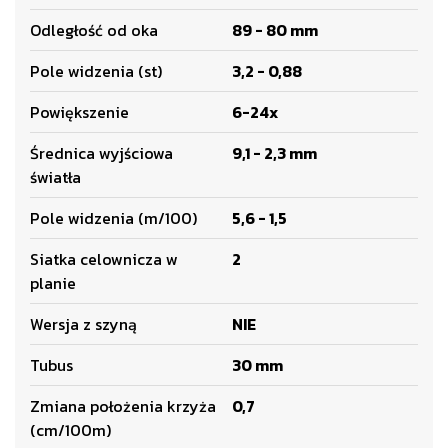
Odległość od oka
89 - 80 mm
Pole widzenia (st)
3,2 - 0,88
Powiększenie
6-24x
Średnica wyjściowa
9,1 - 2,3 mm
światła
Pole widzenia (m/100)
5,6 - 1,5
Siatka celownicza w
2
planie
Wersja z szyną
NIE
Tubus
30 mm
Zmiana położenia krzyża
0,7
(cm/100m)