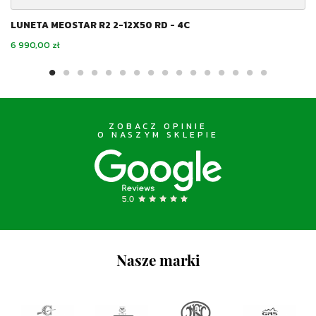
LUNETA MEOSTAR R2 2-12X50 RD - 4C
Cena
6 990,00 zł
ZOBACZ OPINIE
O NASZYM SKLEPIE
Nasze marki