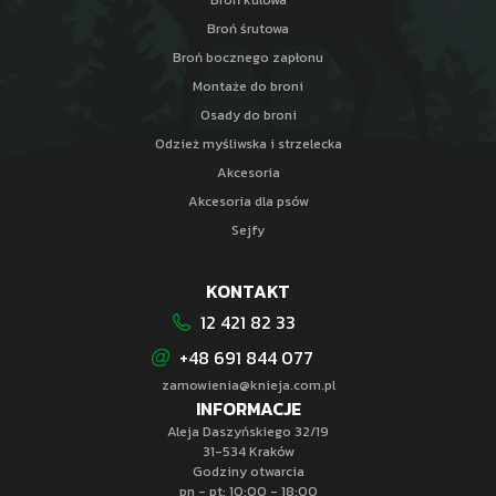
Broń śrutowa
Broń bocznego zapłonu
Montaże do broni
Osady do broni
Odzież myśliwska i strzelecka
Akcesoria
Akcesoria dla psów
Sejfy
KONTAKT
12 421 82 33
+48 691 844 077
zamowienia@knieja.com.pl
INFORMACJE
Aleja Daszyńskiego 32/19
31-534 Kraków
Godziny otwarcia
pn - pt: 10:00 - 18:00