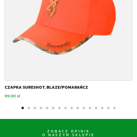
CZAPKA SURESHOT, BLAZE/POMARAŃCZ
Cena
99,00 zł
ZOBACZ OPINIE
O NASZYM SKLEPIE