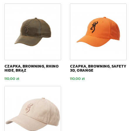
CZAPKA, BROWNING, RHINO
CZAPKA, BROWNING, SAFETY
HIDE, BRĄZ
3D, ORANGE
Cena
Cena
110,00 zł
110,00 zł