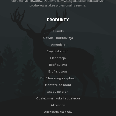
oferowanych towarów. Dbamy o najwyższą jakość sprzedawanych
produktów a także profesjonalny serwis.
PRODUKTY
Tłumiki
Optyka i noktowizja
Amunicja
Części do broni
Elaboracja
Broń kulowa
Broń śrutowa
Broń bocznego zapłonu
Montaże do broni
Osady do broni
Odzież myśliwska i strzelecka
Akcesoria
Akcesoria dla psów