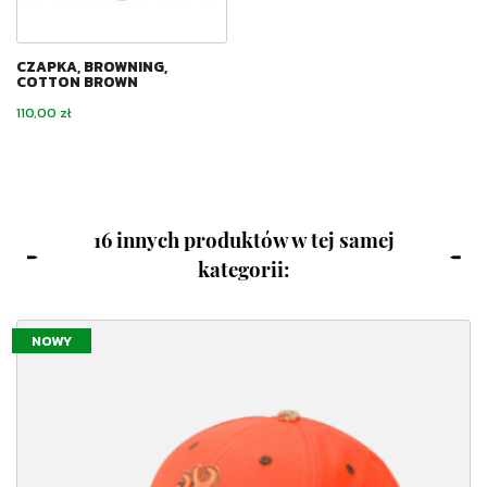
CZAPKA, BROWNING,
COTTON BROWN
Cena
110,00 zł
16 innych produktów w tej samej
kategorii:
NOWY