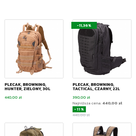
-11,36%
PLECAK, BROWNING,
PLECAK, BROWNING,
HUNTER, ZIELONY, 30L
TACTICAL, CZARNY, 22L
Cena
Cena
440,00 zł
390,00 zł
Najniższa cena:
440,00 zł
-11%
Cena podstawowa
440,00 zł