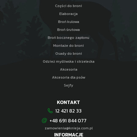
Części do broni
Elaboracja
Broń kulowa
Broń śrutowa
Broń bocznego zapłonu
Montaże do broni
Osady do broni
Odzież myśliwska i strzelecka
Akcesoria
Akcesoria dla psów
Sejfy
KONTAKT
12 421 82 33
+48 691 844 077
zamowienia@knieja.com.pl
INFORMACJE