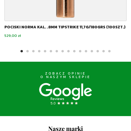
POCISKI NORMA KAL. .8MM TIPSTRIKE 11,7G/180GRS (100SZT.)
Cena
529,00 zł
ZOBACZ OPINIE
O NASZYM SKLEPIE
Nasze marki