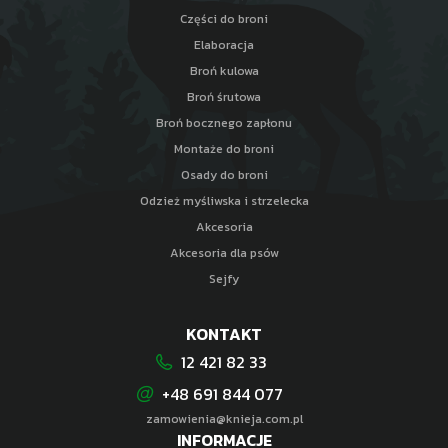
Części do broni
Elaboracja
Broń kulowa
Broń śrutowa
Broń bocznego zapłonu
Montaże do broni
Osady do broni
Odzież myśliwska i strzelecka
Akcesoria
Akcesoria dla psów
Sejfy
KONTAKT
12 421 82 33
+48 691 844 077
zamowienia@knieja.com.pl
INFORMACJE