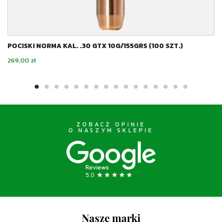
POCISKI NORMA KAL. .30 GTX 10G/155GRS (100 SZT.)
Cena
269,00 zł
ZOBACZ OPINIE
O NASZYM SKLEPIE
Nasze marki