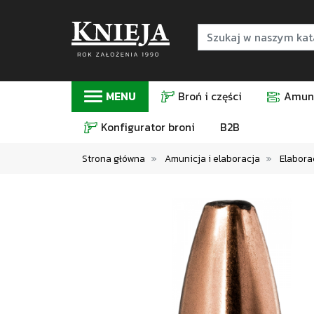
MENU
Broń i części
Amuni
Konfigurator broni
B2B
Strona główna
Amunicja i elaboracja
Elabora