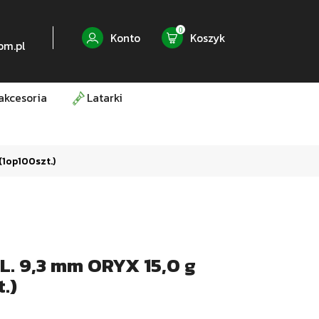
0
Konto
Koszyk
om.pl
akcesoria
Latarki
(1op100szt.)
. 9,3 mm ORYX 15,0 g
.)