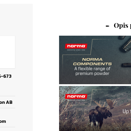
Opis
S-673
ion AB
com