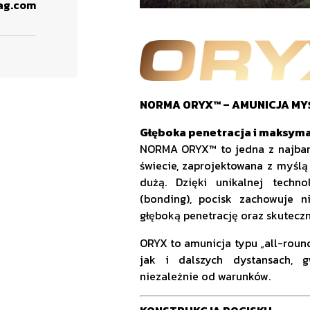
ag.com
NORMA ORYX™ – AMUNICJA MY
Głęboka penetracja i maksym
NORMA ORYX™ to jedna z najbard
świecie, zaprojektowana z myślą
dużą. Dzięki unikalnej techno
(bonding), pocisk zachowuje n
głęboką penetrację oraz skuteczn
ORYX to amunicja typu „all-round
jak i dalszych dystansach, g
niezależnie od warunków.