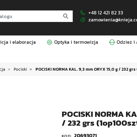
+48 12 421 82 33
zamowienia@knieja.c
cja i elaboracja
Optyka i termowizja
Odzież i 
cja
Pociski
POCISKI NORMA KAL. 9,3 mm ORYX 15,0 g / 232 grs 
POCISKI NORMA KAL
/ 232 grs (1op100szt
20693071
KOD: