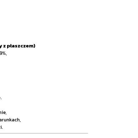
y z płaszczem)
9%,
.
ie,
arunkach,
i.