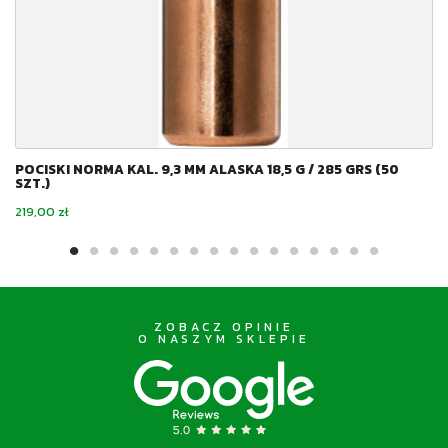
POCISKI NORMA KAL. 9,3 MM ALASKA 18,5 G / 285 GRS (50
SZT.)
Cena
219,00 zł
ZOBACZ OPINIE
O NASZYM SKLEPIE