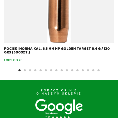
POCISKI NORMA KAL. 6,5 MM HP GOLDEN TARGET 8,4 G / 130
GRS (500SZT.)
Cena
1 089,00 zł
ZOBACZ OPINIE
O NASZYM SKLEPIE