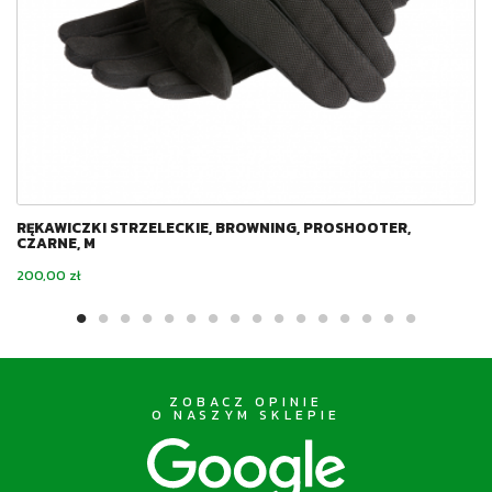
RĘKAWICZKI STRZELECKIE, BROWNING, PROSHOOTER,
CZARNE, M
Cena
200,00 zł
ZOBACZ OPINIE
O NASZYM SKLEPIE