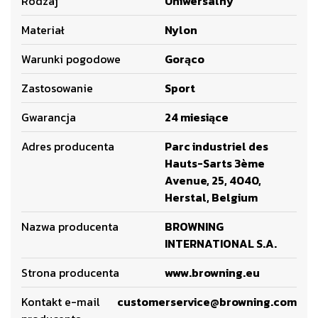
Rodzaj
Uniwersalny
Materiał
Nylon
Warunki pogodowe
Gorąco
Zastosowanie
Sport
Gwarancja
24 miesiące
Adres producenta
Parc industriel des
Hauts-Sarts 3ème
Avenue, 25, 4040,
Herstal, Belgium
Nazwa producenta
BROWNING
INTERNATIONAL S.A.
Strona producenta
www.browning.eu
Kontakt e-mail
customerservice@browning.com