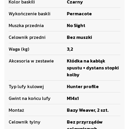
Kolor baskili
Czarny
Wykończenie baskli
Permacote
Muszka przednia
No Sight
Celownik przedni
Bez muszki
Waga (kg)
3,2
Akcesoria w zestawie
Kłódka na kabłąk
spustu + dystans stopki
kolby
Typ lufy kulowej
Hunter profile
Gwint na końcu lufy
M14x1
Montaż
Bazy Weaver, 2 szt.
Celownik tylny
Bez przyrządów
celowniczych