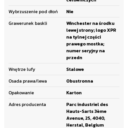
Wybrzuszenie pod dłoń
Nie
Grawerunek baskli
Winchester na środku
lewej strony; logo XPR
na tylnej części
prawego mostka;
numer seryjny na
przedn
Wnętrze lufy
Stalowe
Osada prawa/lewa
Obustronna
Opakowanie
Karton
Adres producenta
Parc industriel des
Hauts-Sarts 3ème
Avenue, 25, 4040,
Herstal, Belgium