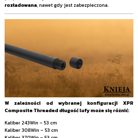
rozładowana
, nawet gdy jest zabezpieczona.
W zależności od wybranej konfiguracji XPR
Composite Threaded długość lufy może się różnić:
Kaliber 243Win – 53 cm
Kaliber 308Win – 53 cm
Kaliber 370Win – 53 cm