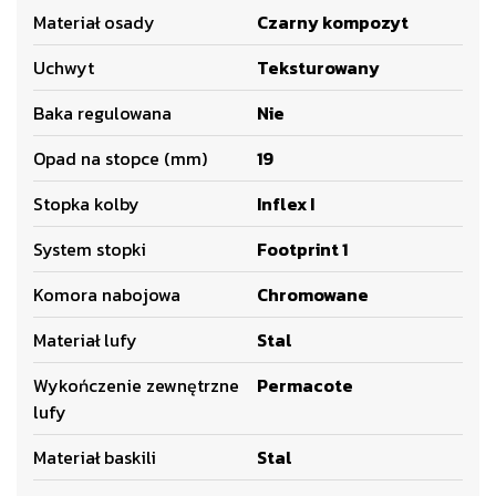
Materiał osady
Czarny kompozyt
Uchwyt
Teksturowany
Baka regulowana
Nie
Opad na stopce (mm)
19
Stopka kolby
Inflex I
System stopki
Footprint 1
Komora nabojowa
Chromowane
Materiał lufy
Stal
Wykończenie zewnętrzne
Permacote
lufy
Materiał baskili
Stal