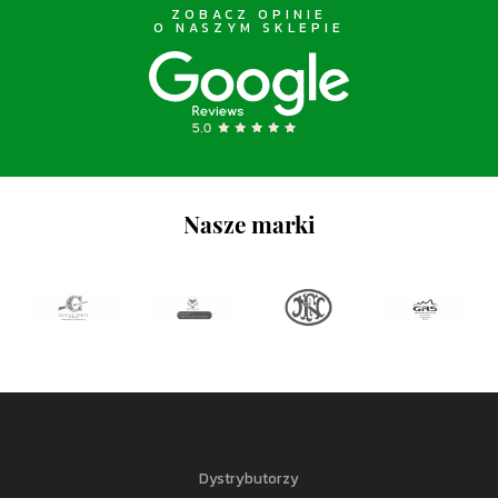
ZOBACZ OPINIE
O NASZYM SKLEPIE
Nasze marki
Dystrybutorzy