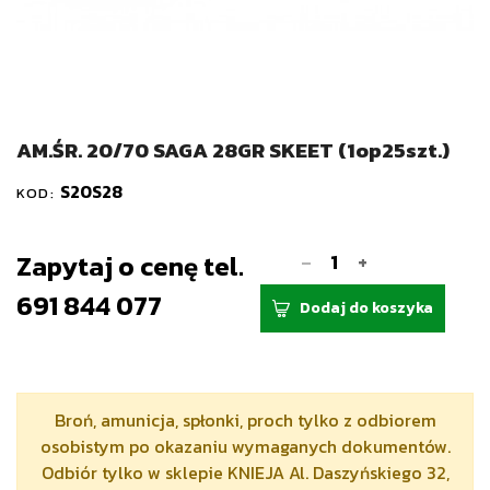
AM.ŚR. 20/70 SAGA 28GR SKEET (1op25szt.)
S20S28
KOD:
-
Zapytaj o cenę tel.
+
691 844 077
Dodaj do koszyka
Broń, amunicja, spłonki, proch tylko z odbiorem
osobistym po okazaniu wymaganych dokumentów.
Odbiór tylko w sklepie KNIEJA Al. Daszyńskiego 32,