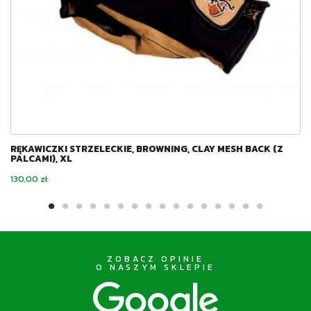
RĘKAWICZKI STRZELECKIE, BROWNING, CLAY MESH BACK (Z
PALCAMI), XL
Cena
130,00 zł
ZOBACZ OPINIE
O NASZYM SKLEPIE