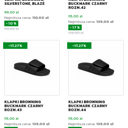
SILVERSTONE, BLAZE
BUCKMARK CZARNY
ROZM.42
Cena
99,00 zł
Cena
115,00 zł
Najniższa cena:
110,00 zł
Najniższa cena:
139,00 zł
-10%
-17%
Cena podstawowa
110,00 zł
Cena podstawowa
139,00 zł
-17,27%
-17,27%
KLAPKI BROWNING
KLAPKI BROWNING
BUCKMARK CZARNY
BUCKMARK CZARNY
ROZM.43
ROZM.44
Cena
Cena
115,00 zł
115,00 zł
Najniższa cena:
139,00 zł
Najniższa cena:
139,00 zł