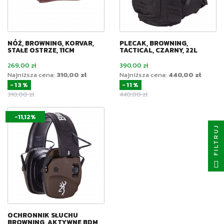
NÓŻ, BROWNING, KORVAR,
PLECAK, BROWNING,
STAŁE OSTRZE, 11CM
TACTICAL, CZARNY, 22L
Cena
Cena
269,00 zł
390,00 zł
Najniższa cena:
310,00 zł
Najniższa cena:
440,00 zł
-13%
-11%
Cena podstawowa
Cena podstawowa
310,00 zł
440,00 zł
-11,12%
FILTRUJ
OCHRONNIK SŁUCHU
BROWNING, AKTYWNE BDM