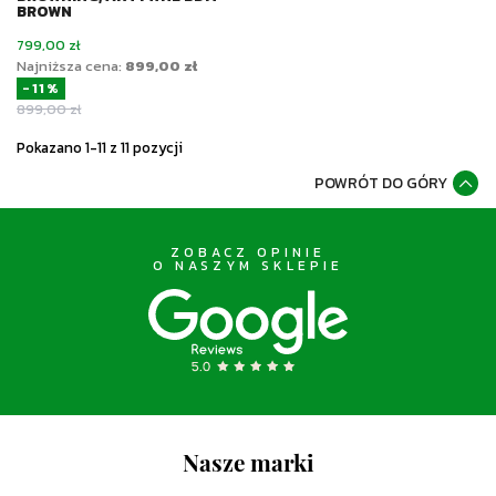
BROWN
Cena
799,00 zł
Najniższa cena:
899,00 zł
-11%
Cena podstawowa
899,00 zł
Pokazano 1-11 z 11 pozycji
POWRÓT DO GÓRY
ZOBACZ OPINIE
O NASZYM SKLEPIE
Nasze marki