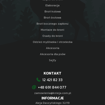
Elaboracja
Broń kulowa
Broń śrutowa
Broń bocznego zapłonu
Montaże do broni
Osady do broni
Odzież myśliwska i strzelecka
Akcesoria
Akcesoria dla psów
Sejfy
KONTAKT
12 421 82 33
+48 691 844 077
zamowienia@knieja.com.pl
INFORMACJE
Aleja Daszyńskiego 32/19