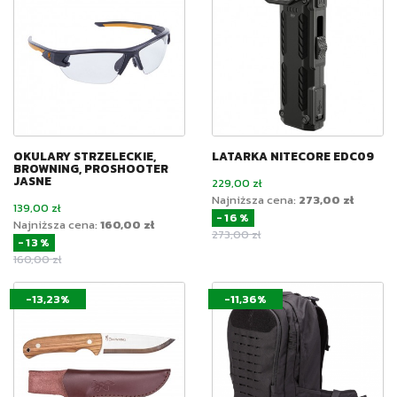
OKULARY STRZELECKIE,
LATARKA NITECORE EDC09
BROWNING, PROSHOOTER
JASNE
Cena
229,00 zł
Najniższa cena:
273,00 zł
Cena
139,00 zł
-16%
Najniższa cena:
160,00 zł
Cena podstawowa
273,00 zł
-13%
Cena podstawowa
160,00 zł
-13,23%
-11,36%