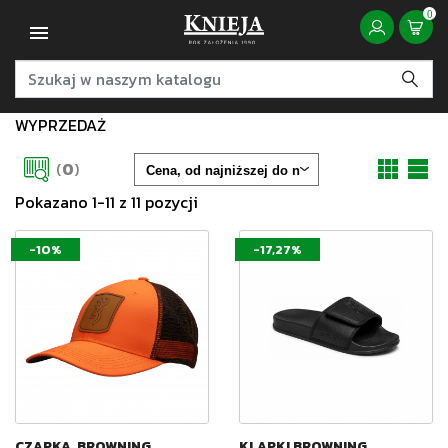
0
WYPRZEDAŻ
(
0
)
Pokazano 1-11 z 11 pozycji
-10%
-17,27%
CZAPKA, BROWNING,
KLAPKI BROWNING