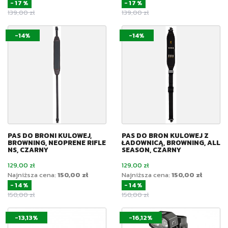
-17%
-17%
Cena podstawowa
Cena podstawowa
139,00 zł
139,00 zł
-14%
-14%
PAS DO BRONI KULOWEJ,
PAS DO BRON KULOWEJ Z
BROWNING, NEOPRENE RIFLE
ŁADOWNICĄ, BROWNING, ALL
NS, CZARNY
SEASON, CZARNY
Cena
Cena
129,00 zł
129,00 zł
Najniższa cena:
150,00 zł
Najniższa cena:
150,00 zł
-14%
-14%
Cena podstawowa
Cena podstawowa
150,00 zł
150,00 zł
-13,13%
-16,12%